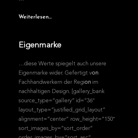
Impressum
Weiterlesen…
Eigenmarke
…diese Werte spiegelt auch unsere
Eigenmarke wider. Gefertigt v
on
Fachhandwerkern der Regi
on
im
nachhaltigen Design. [gallery_bank
source_type=“gallery“ id=“36″
layout_type=“justified_grid_layout“
alignment=“center“ row_height=“150″
sort_images_by=“sort_order“
order_images_by=“sort_asc“