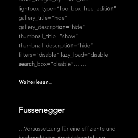
lightbox_type=“foo_box_free_editi
on“
gallery_title=“hide“
gallery_descripti
on=
“hide“
thumbnail_title=“show“
thumbnail_descripti
on=
“hide“
filters=“disable“ lazy_load=“disable“
search
_box=“disable“…
…
Eigenmarke
Weiterlesen…
Fussenegger
…Voraussetzung für eine effiziente und