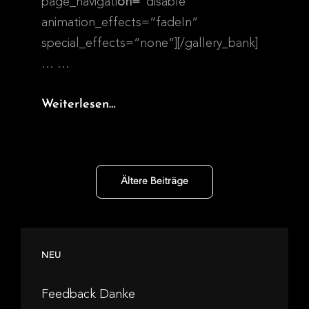
page_navigati
on=
“disable“
animation_effects=“fadeIn“
special_effects=“none“][/gallery_bank]
…
…
Fussenegger
Weiterlesen…
Beitragsnavigation
Ältere Beiträge
NEU
Feedback Danke