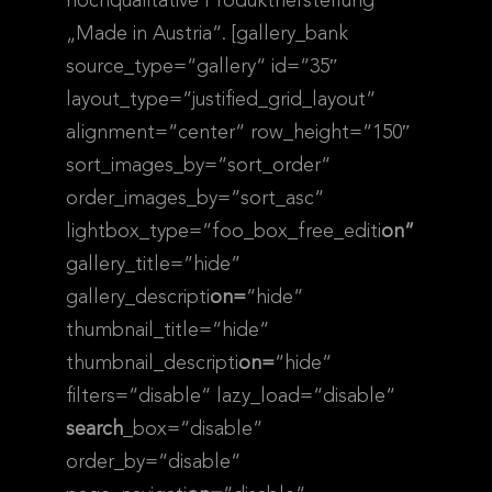
hochqualitative Produktherstellung
„Made in Austria“. [gallery_bank
source_type=“gallery“ id=“35″
layout_type=“justified_grid_layout“
alignment=“center“ row_height=“150″
sort_images_by=“sort_order“
order_images_by=“sort_asc“
lightbox_type=“foo_box_free_editi
on“
gallery_title=“hide“
gallery_descripti
on=
“hide“
thumbnail_title=“hide“
thumbnail_descripti
on=
“hide“
filters=“disable“ lazy_load=“disable“
search
_box=“disable“
order_by=“disable“