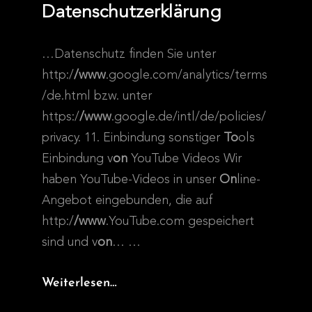
Datenschutzerklärung
…Datenschutz finden Sie unter
http:/
/www
.google.com/analytics/terms
/de.html bzw. unter
https:/
/www
.google.de/intl/de/policies/
privacy. 11. Einbindung sonstiger
To
ols
Einbindung v
on
YouTube Videos Wir
haben YouTube-Videos in unser
On
line-
Angebot eingebunden, die auf
http:/
/www
.YouTube.com gespeichert
sind und v
on
…
…
Datenschutzerklärung
Weiterlesen…