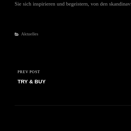
Sie sich inspirieren und begeistern, von den skandina
Categories
Aktuelles
Beitragsnavigation
PREV POST
PREVIOUS
TRY & BUY
POST