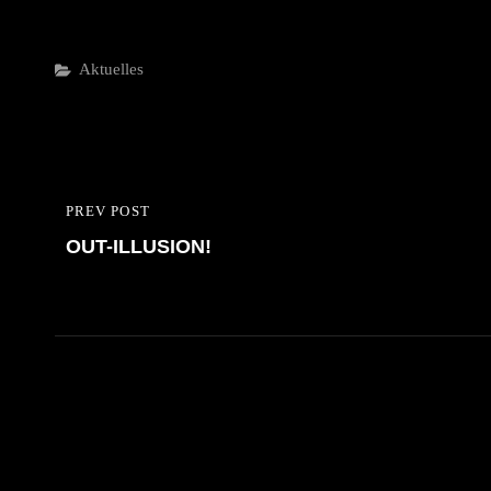
Categories
Aktuelles
Beitragsnavigation
PREV POST
PREVIOUS
OUT-ILLUSION!
POST