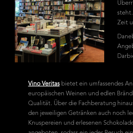
Überr
steht
Zeit 
Daneb
Angeb
Darbi
Vino Veritas
bietet ein umfassendes A
europäischen Weinen und edlen Brände
Qualität. Über die Fachberatung hinau
den jeweiligen Getränken auch noch le
Knuspereien und erlesenen Schokolad
angeboten, sodass ein jeder Besuch ei