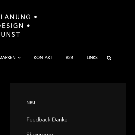
LANUNG •
ESIGN •
KUNST
Search
MARKEN
KONTAKT
B2B
LINKS
NEU
Feedback Danke
Showroom