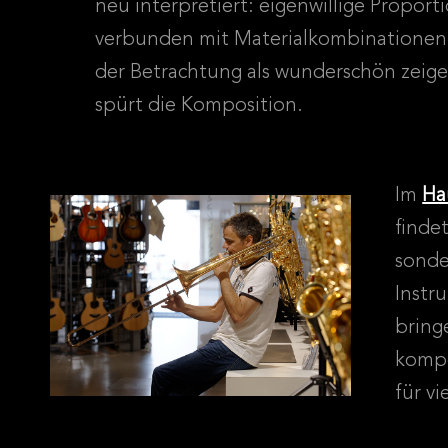
neu interpretiert: eigenwillige Proport
verbunden mit Materialkombinationen, 
der Betrachtung als wunderschön zeig
spürt die Komposition.
Im
Ha
finde
sonde
Instr
bring
kompe
für vi