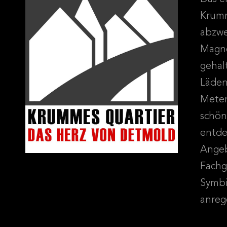
Krumm
abzwe
Magne
gehal
Läden
Meter
schön
entde
Angeb
Fachg
Symbi
anreg