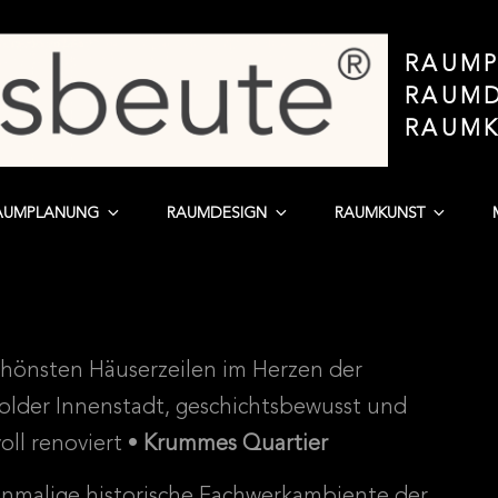
RAUMP
RAUMD
RAUM
AUMPLANUNG
RAUMDESIGN
RAUMKUNST
chönsten Häuserzeilen im Herzen der
lder Innenstadt, geschichtsbewusst und
oll renoviert •
Krummes Quartier
inmalige historische Fachwerkambiente der