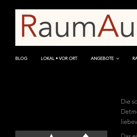
BLOG
LOKAL • VOR ORT
ANGEBOTE
R
Die s
Detmo
liebev
Das e