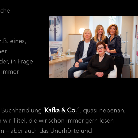
sche
n
.B. eines,
ner
der, in Frage
g immer
r Buchhandlung
‘Kafka & Co.‘
, quasi nebenan,
n wir Titel, die wir schon immer gern lesen
en – aber auch das Unerhörte und