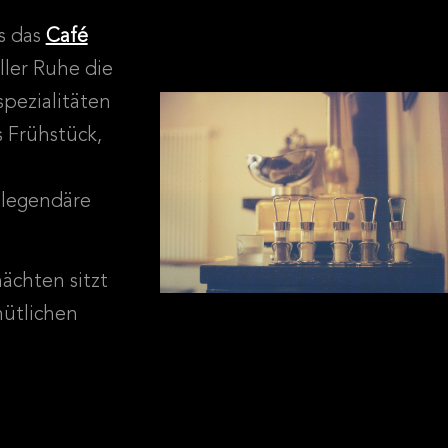
s das
Café
ler Ruhe die
pezialitäten
s Frühstück,
 legendäre
chten sitzt
ütlichen