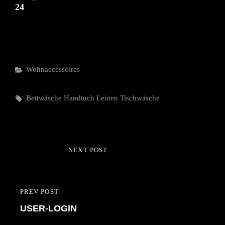
Categories
Wohnaccessoires
Tags,
Bettwäsche
Handtuch
Leinen
Tischwäsche
Beitragsnavigation
NEXT POST
NEXT
POST
PREV POST
PREVIOUS
USER-LOGIN
POST