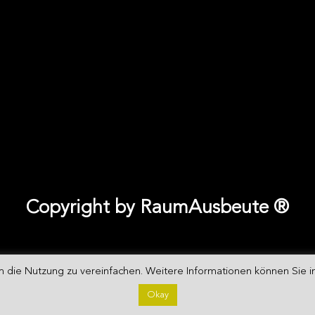
Copyright by RaumAusbeute ®
 die Nutzung zu vereinfachen. Weitere Informationen können Sie i
lanung • RaumDesign • RaumKunst
Datenschutzerklärung
|
Phot
Okay