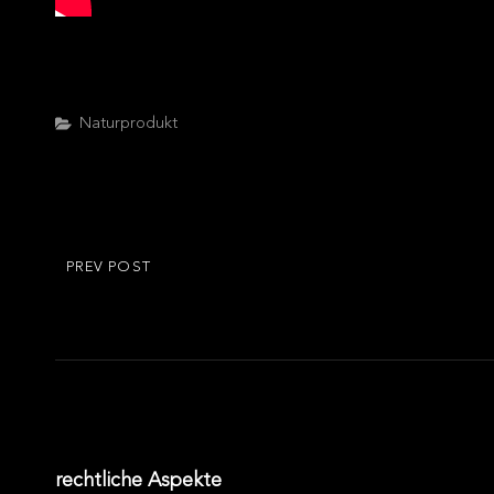
Categories
Naturprodukt
Beitragsnavigation
PREV POST
PREVIOUS
POST
rechtliche Aspekte