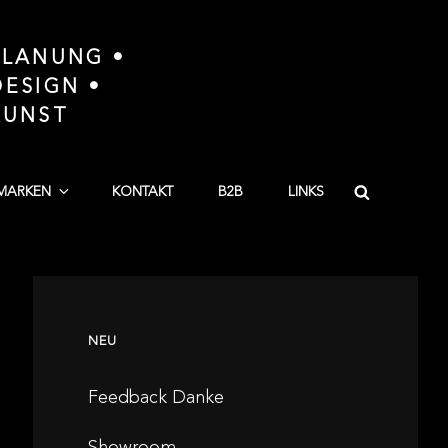
LANUNG •
ESIGN •
KUNST
Search
MARKEN
KONTAKT
B2B
LINKS
NEU
Feedback Danke
Showroom